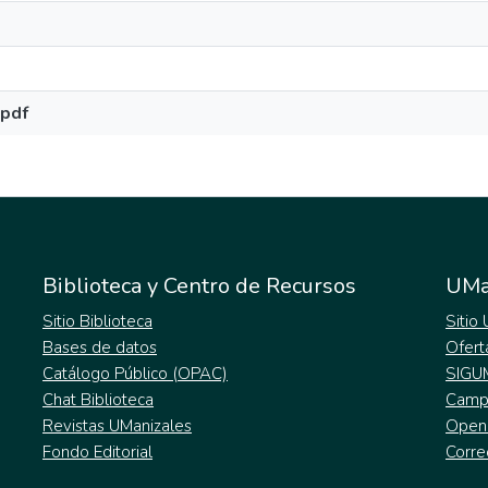
.pdf
Biblioteca y Centro de Recursos
UMa
Sitio Biblioteca
Sitio
Bases de datos
Ofert
Catálogo Público (OPAC)
SIGU
Chat Biblioteca
Campu
Revistas UManizales
Open
Fondo Editorial
Corre