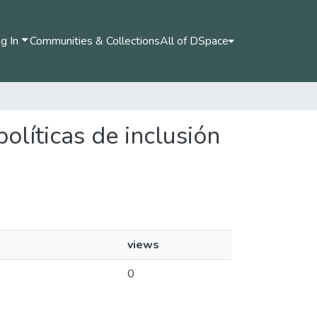
g In
Communities & Collections
All of DSpace
políticas de inclusión
views
0