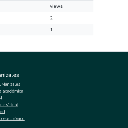
views
2
1
nizales
 UManizales
a académica
M
s Virtual
ed
o electrónico