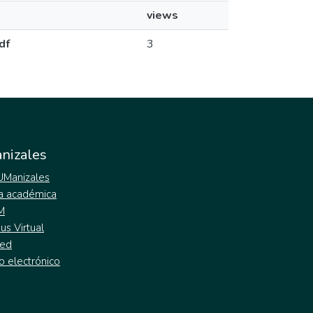
views
df
3
nizales
 UManizales
a académica
M
s Virtual
ed
o electrónico