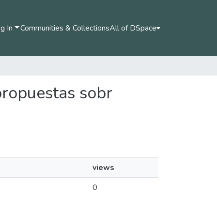
g In
Communities & Collections
All of DSpace
propuestas sobr
views
0