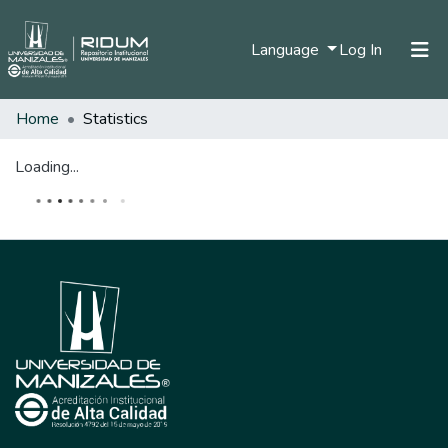
(current)
Language
Log In
Home
Statistics
Home
Communities & Collections
Loading...
All of DSpace