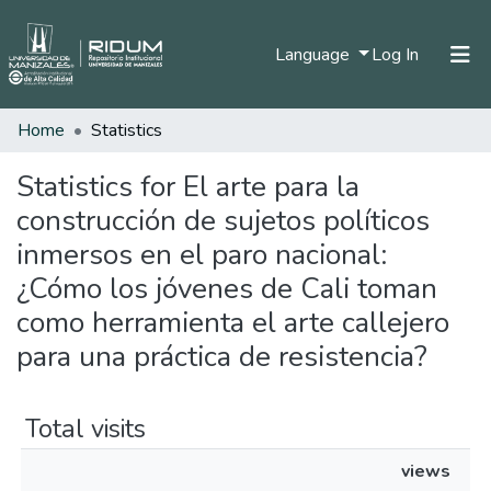
(current)
Language
Log In
Home
Statistics
Home
Communities & Collections
Statistics for El arte para la
construcción de sujetos políticos
All of DSpace
inmersos en el paro nacional:
¿Cómo los jóvenes de Cali toman
como herramienta el arte callejero
para una práctica de resistencia?
Total visits
views