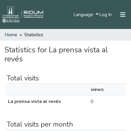
(current)
Language
Log In
Home
Statistics
Home
Communities & Collections
Statistics for La prensa vista al
revés
All of DSpace
Total visits
views
La prensa vista al revés
0
Total visits per month