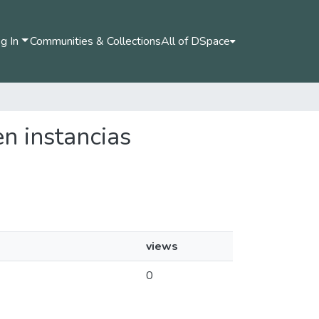
g In
Communities & Collections
All of DSpace
n instancias
views
0