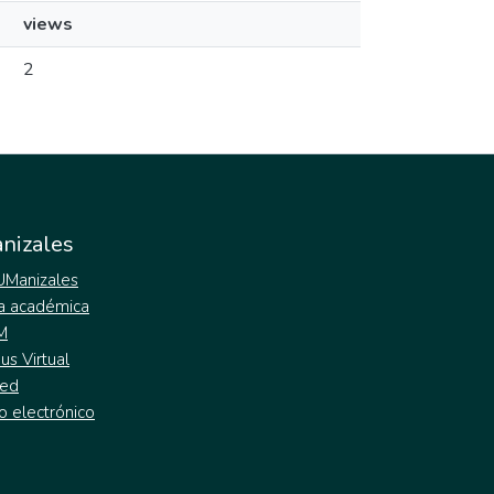
views
2
nizales
 UManizales
a académica
M
s Virtual
ed
o electrónico