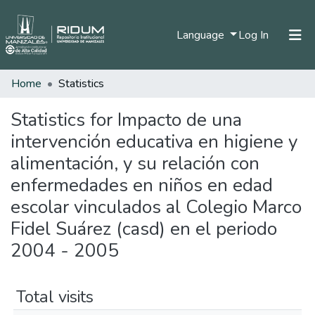
(current)
Language
Log In
Home
Statistics
Home
Communities & Collections
Statistics for Impacto de una
intervención educativa en higiene y
All of DSpace
alimentación, y su relación con
enfermedades en niños en edad
escolar vinculados al Colegio Marco
Fidel Suárez (casd) en el periodo
2004 - 2005
Total visits