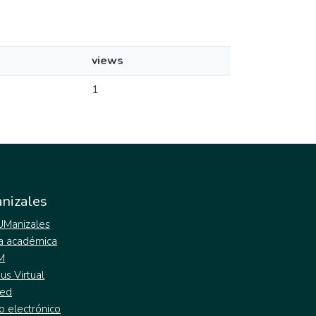
views
1
nizales
 UManizales
a académica
M
s Virtual
ed
o electrónico