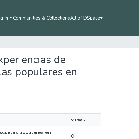
g In
Communities & Collections
All of DSpace
xperiencias de
las populares en
views
escuelas populares en
0