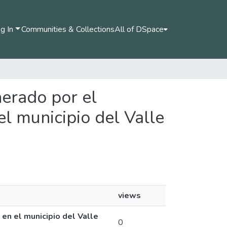
g In
Communities & Collections
All of DSpace
nerado por el
el municipio del Valle
views
en el municipio del Valle
0