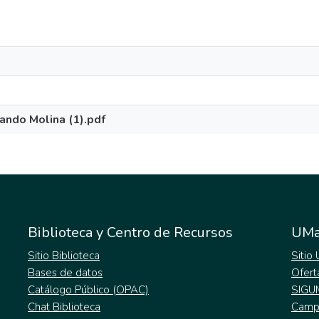
ando Molina (1).pdf
Biblioteca y Centro de Recursos
UMa
Sitio Biblioteca
Sitio
Bases de datos
Ofert
Catálogo Público (OPAC)
SIGU
Chat Biblioteca
Campu