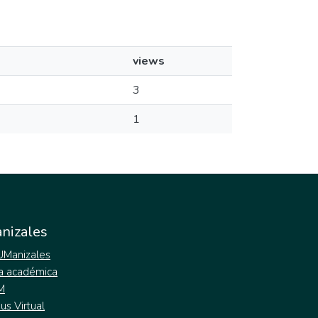
views
3
1
nizales
 UManizales
a académica
M
s Virtual