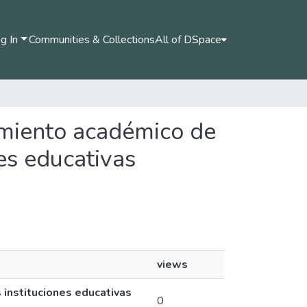
g In
Communities & Collections
All of DSpace
dimiento académico de
es educativas
views
 instituciones educativas
0