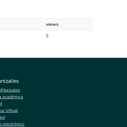
views
9
nizales
 UManizales
a académica
M
s Virtual
ed
o electrónico