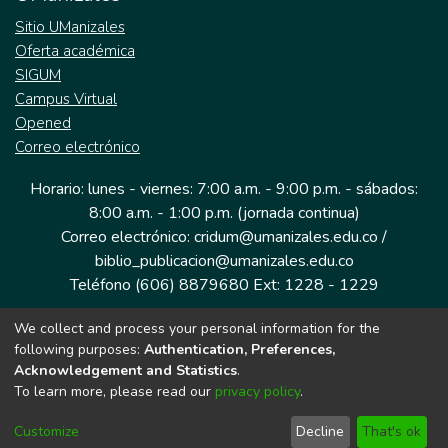
Sitio UManizales
Oferta académica
SIGUM
Campus Virtual
Opened
Correo electrónico
Horario: lunes - viernes: 7:00 a.m. - 9:00 p.m. - sábados:
8:00 a.m. - 1:00 p.m. (jornada continua)
Correo electrónico: cridum@umanizales.edu.co /
biblio_publicacion@umanizales.edu.co
Teléfono (606) 8879680 Ext: 1228 - 1229
We collect and process your personal information for the
Dirección: Cra 9 a # 19-03 Edificio histórico, piso 1
following purposes:
Authentication, Preferences,
Manizales, Caldas
Acknowledgement and Statistics
.
Colombia.
To learn more, please read our
privacy policy
.
Customize
Decline
That's ok
Tecnología DSpace implementada por