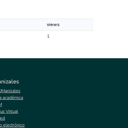
views
1
nizales
 UManizales
a académica
M
s Virtual
ed
o electrónico