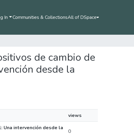
g In
Communities & Collections
All of DSpace
ositivos de cambio de
rvención desde la
views
: Una intervención desde la
0