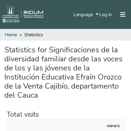
(current)
Language
Log In
Home
Statistics
Home
Communities & Collections
Statistics for Significaciones de la
diversidad familiar desde las voces
All of DSpace
de los y las jóvenes de la
Institución Educativa Efraín Orozco
de la Venta Cajibío, departamento
del Cauca
Total visits
views