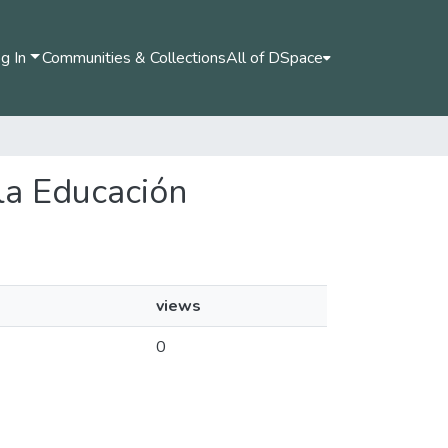
g In
Communities & Collections
All of DSpace
 la Educación
views
0