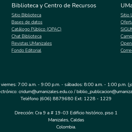
Biblioteca y Centro de Recursos
UMa
Sitio Biblioteca
Sitio
Bases de datos
Ofert
Catálogo Público (OPAC)
SIGU
Chat Biblioteca
Campu
Revistas UManizales
Open
Fondo Editorial
Corre
 viernes: 7:00 a.m. - 9:00 p.m. - sábados: 8:00 a.m. - 1:00 p.m. (
ectrónico: cridum@umanizales.edu.co / biblio_publicacion@umaniza
Teléfono (606) 8879680 Ext: 1228 - 1229
Dirección: Cra 9 a # 19-03 Edificio histórico, piso 1
Manizales, Caldas
Colombia.