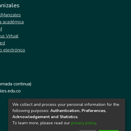
nizales
 UManizales
a académica
M
s Virtual
ed
o electrónico
jornada continua)
les.edu.co
We collect and process your personal information for the
following purposes:
Authentication, Preferences,
Acknowledgement and Statistics
.
To learn more, please read our
privacy policy
.