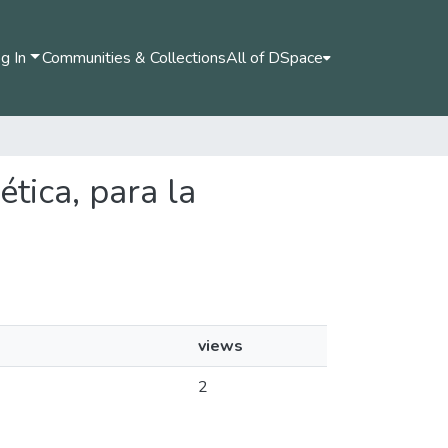
g In
Communities & Collections
All of DSpace
ética, para la
views
2