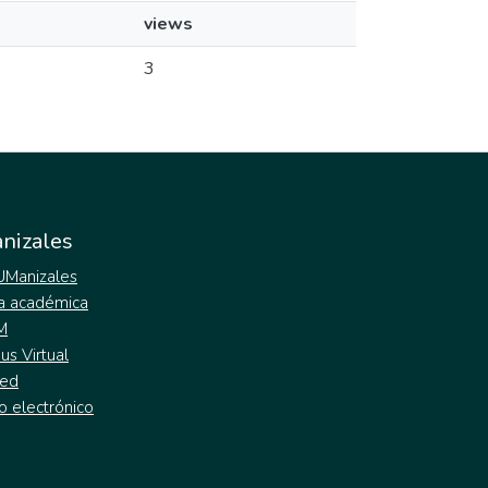
views
3
nizales
 UManizales
a académica
M
s Virtual
ed
o electrónico