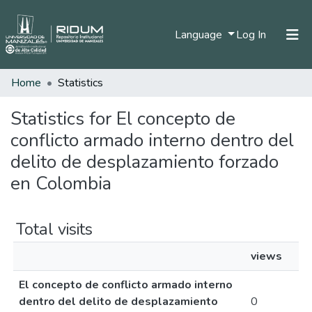
(current)
Language
Log In
Home
Statistics
Home
Communities & Collections
Statistics for El concepto de
conflicto armado interno dentro del
All of DSpace
delito de desplazamiento forzado
en Colombia
Total visits
views
El concepto de conflicto armado interno
dentro del delito de desplazamiento
0