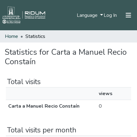
(current)
Language
Log In
Home
Statistics
Home
Communities & Collections
Statistics for Carta a Manuel Recio
Constaín
All of DSpace
Total visits
views
Carta a Manuel Recio Constaín
0
Total visits per month