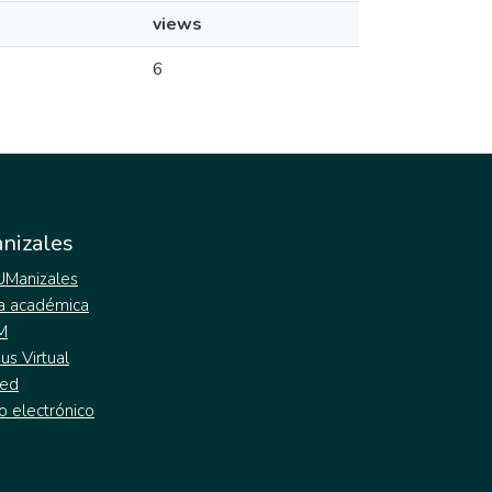
views
6
nizales
 UManizales
a académica
M
s Virtual
ed
o electrónico