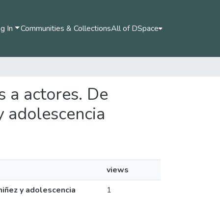
g In
Communities & Collections
All of DSpace
s a actores. De
 y adolescencia
views
 niñez y adolescencia
1