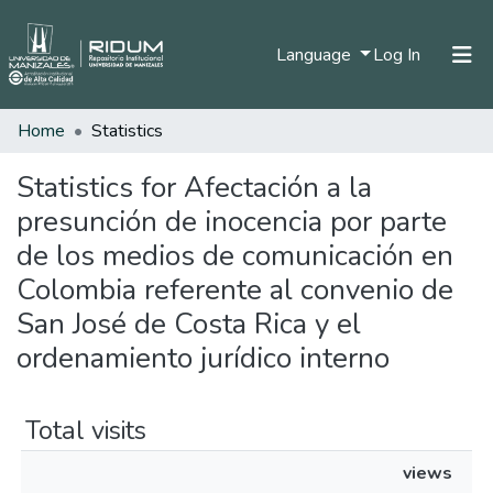
(current)
Language
Log In
Home
Statistics
Home
Communities & Collections
Statistics for Afectación a la
presunción de inocencia por parte
All of DSpace
de los medios de comunicación en
Colombia referente al convenio de
San José de Costa Rica y el
ordenamiento jurídico interno
Total visits
views