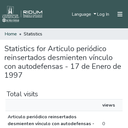
(current)
Language
Log In
Home
Statistics
Home
Communities & Collections
Statistics for Articulo periódico
reinsertados desmienten vínculo
All of DSpace
con autodefensas - 17 de Enero de
1997
Total visits
views
Articulo periódico reinsertados
desmienten vínculo con autodefensas -
0