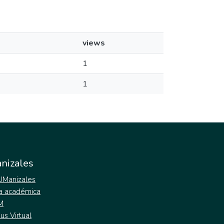
views
1
1
nizales
 UManizales
a académica
M
s Virtual