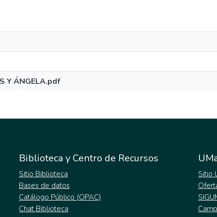
S Y ÁNGELA.pdf
Biblioteca y Centro de Recursos
UMa
Sitio Biblioteca
Sitio
Bases de datos
Ofert
Catálogo Público (OPAC)
SIGU
Chat Biblioteca
Campu