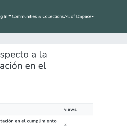
g In
Communities & Collections
All of DSpace
especto a la
ación en el
views
mitación en el cumplimiento
2