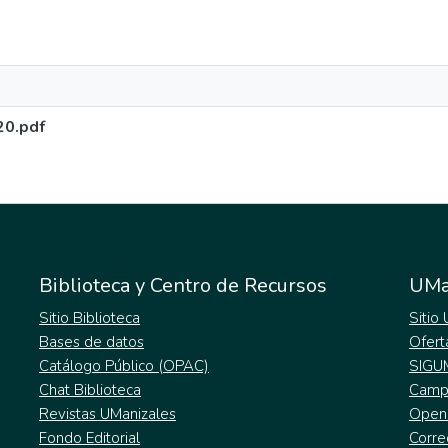
0.pdf
Biblioteca y Centro de Recursos
UMa
Sitio Biblioteca
Sitio
Bases de datos
Ofert
Catálogo Público (OPAC)
SIGU
Chat Biblioteca
Campu
Revistas UManizales
Open
Fondo Editorial
Corre