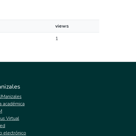
views
1
nizales
 UManizales
a académica
M
s Virtual
ed
o electrónico