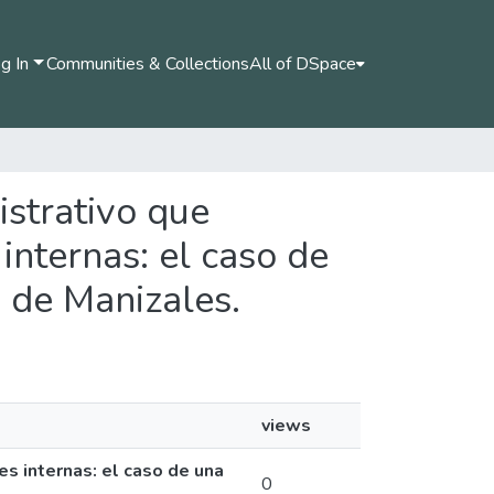
g In
Communities & Collections
All of DSpace
istrativo que
internas: el caso de
 de Manizales.
views
s internas: el caso de una
0