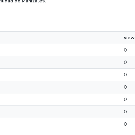
ciudad de Manizales.
view
0
0
0
0
0
0
0