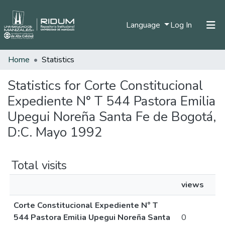
(current)
Language
Log In
Home
Statistics
Home
Communities & Collections
Statistics for Corte Constitucional
Expediente N° T 544 Pastora Emilia
All of DSpace
Upegui Noreña Santa Fe de Bogotá,
D:C. Mayo 1992
Total visits
views
Corte Constitucional Expediente N° T
544 Pastora Emilia Upegui Noreña Santa
0