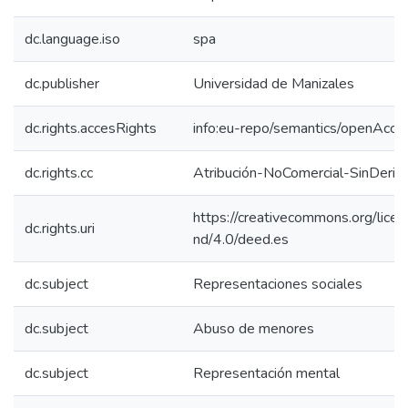
dc.language.iso
spa
dc.publisher
Universidad de Manizales
dc.rights.accesRights
info:eu-repo/semantics/openAcce
dc.rights.cc
Atribución-NoComercial-SinDeriv
https://creativecommons.org/lice
dc.rights.uri
nd/4.0/deed.es
dc.subject
Representaciones sociales
dc.subject
Abuso de menores
dc.subject
Representación mental