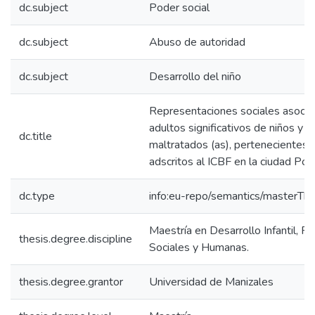
dc.subject
Poder social
dc.subject
Abuso de autoridad
dc.subject
Desarrollo del niño
Representaciones sociales asociada
adultos significativos de niños y n
dc.title
maltratados (as), pertenecientes a
adscritos al ICBF en la ciudad Po
dc.type
info:eu-repo/semantics/masterThe
Maestría en Desarrollo Infantil, Fa
thesis.degree.discipline
Sociales y Humanas.
thesis.degree.grantor
Universidad de Manizales