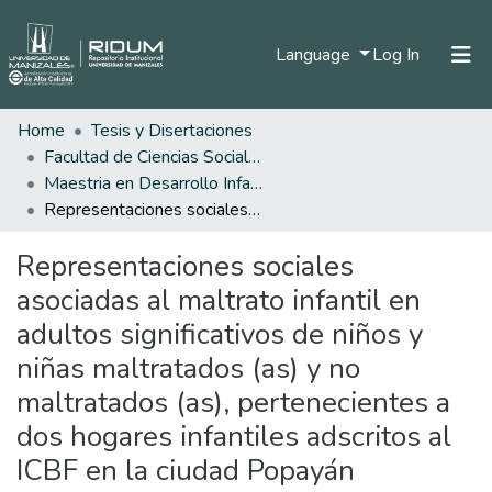
(current)
Language
Log In
Home
Tesis y Disertaciones
Home
Facultad de Ciencias Sociales y Humanas
Communities & Collections
Maestria en Desarrollo Infantil
Representaciones sociales asociadas al maltrato infantil en adultos significativos de niños y niñas maltratados (as) y no maltratados (as), pertenecientes a dos hogares infantiles adscritos al ICBF en la ciudad Popayán
All of DSpace
Representaciones sociales
Statistics
asociadas al maltrato infantil en
adultos significativos de niños y
niñas maltratados (as) y no
maltratados (as), pertenecientes a
dos hogares infantiles adscritos al
ICBF en la ciudad Popayán