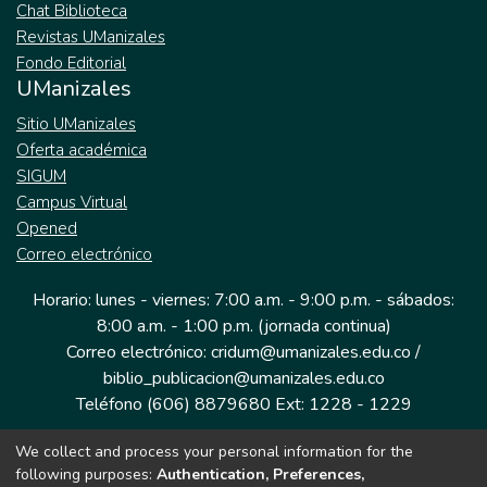
Chat Biblioteca
Revistas UManizales
Fondo Editorial
UManizales
Sitio UManizales
Oferta académica
SIGUM
Campus Virtual
Opened
Correo electrónico
Horario: lunes - viernes: 7:00 a.m. - 9:00 p.m. - sábados:
8:00 a.m. - 1:00 p.m. (jornada continua)
Correo electrónico: cridum@umanizales.edu.co /
biblio_publicacion@umanizales.edu.co
Teléfono (606) 8879680 Ext: 1228 - 1229
We collect and process your personal information for the
Dirección: Cra 9 a # 19-03 Edificio histórico, piso 1
following purposes:
Authentication, Preferences,
Manizales, Caldas