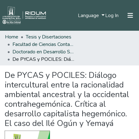
(current)
Language
Log In
Home
Tesis y Disertaciones
Home
Facultad de Ciencias Contables Económicas y Administrativas
Communities & Collections
Doctorado en Desarrollo Sostenible
De PYCAS y POCILES: Diálogo intercultural entre la racionalidad ambiental ancestral y la occidental contrahegemónica. Crítica al desarrollo capitalista hegemónico. El caso del Ilé Ogún y Yemayá
All of DSpace
De PYCAS y POCILES: Diálogo
Statistics
intercultural entre la racionalidad
ambiental ancestral y la occidental
contrahegemónica. Crítica al
desarrollo capitalista hegemónico.
El caso del Ilé Ogún y Yemayá