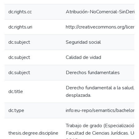
dc.rights.cc
Atribución-NoComercial-SinDeriv
dc.rights.uri
http://creativecommons.org/licens
dc.subject
Seguridad social
dc.subject
Calidad de vidad
dc.subject
Derechos fundamentales
Derecho fundamental a la salud, s
dc.title
desplazada.
dc.type
info:eu-repo/semantics/bachelorT
Trabajo de grado (Especialización 
thesis.degree.discipline
Facultad de Ciencias Jurídicas. Un