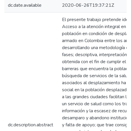
dc.date.available
2020-06-26T19:37:21Z
El presente trabajo pretende identi
Acceso a la atención integral en s
población en condición de desplaz
armado en Colombia entre los añ
desarrollando una metodología q
fases; descriptiva, interpretación y
obtenida con el fin de cumplir el o
barreras que encuentra la poblaci
búsqueda de servicios de la salu
asociados al desplazamiento ha g
social en la población desplazada
a las grandes ciudades facilitan la
un servicio de salud como los tram
información y la escasez de recur
desamparo y abandono instituciona
dc.description.abstract
y falta de apoyo; que trae consigo