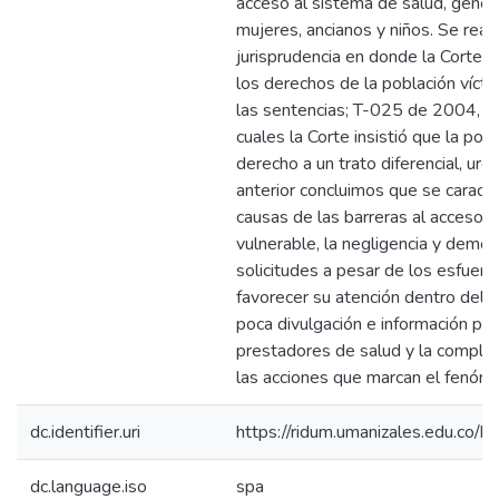
acceso al sistema de salud, gener
mujeres, ancianos y niños. Se real
jurisprudencia en donde la Corte g
los derechos de la población víct
las sentencias; T-025 de 2004, 
cuales la Corte insistió que la pob
derecho a un trato diferencial, urg
anterior concluimos que se caracte
causas de las barreras al acceso a
vulnerable, la negligencia y demor
solicitudes a pesar de los esfuer
favorecer su atención dentro del 
poca divulgación e información por
prestadores de salud y la comple
las acciones que marcan el fenóm
dc.identifier.uri
https://ridum.umanizales.edu.co
dc.language.iso
spa