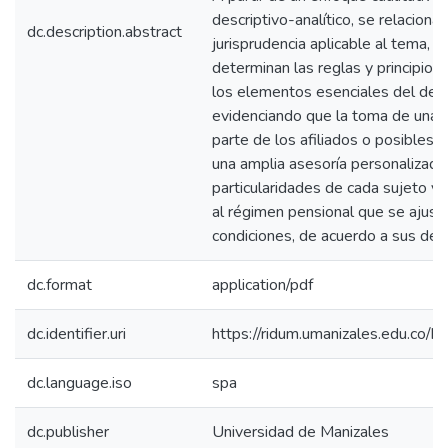
descriptivo-analítico, se relaciona 
dc.description.abstract
jurisprudencia aplicable al tema, 
determinan las reglas y principios
los elementos esenciales del debe
evidenciando que la toma de una d
parte de los afiliados o posibles a
una amplia asesoría personalizada,
particularidades de cada sujeto y 
al régimen pensional que se ajust
condiciones, de acuerdo a sus der
dc.format
application/pdf
dc.identifier.uri
https://ridum.umanizales.edu.co
dc.language.iso
spa
dc.publisher
Universidad de Manizales