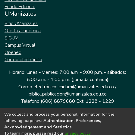
Fondo Editorial
UManizales
Sitio UManizales
Oferta académica
SIGUM
Campus Virtual
Opened
Correo electrónico
Horario: lunes - viernes: 7:00 a.m. - 9:00 p.m. - sábados:
8:00 a.m. - 1:00 p.m. (jornada continua)
Correo electrónico: cridum@umanizales.edu.co /
biblio_publicacion@umanizales.edu.co
Teléfono (606) 8879680 Ext: 1228 - 1229
We collect and process your personal information for the
Dirección: Cra 9 a # 19-03 Edificio histórico, piso 1
following purposes:
Authentication, Preferences,
Manizales, Caldas
Acknowledgement and Statistics
.
Colombia.
To learn more, please read our
privacy policy
.