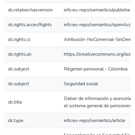
dc.relation.hasversion
info:eu-repo/semantics/published
dc.rights.accesRights
info:eu-repo/semantics/openAcce
dc.rights.cc
Atribución-NoComercial-SinDeriv
dc.rights.uri
https://creativecommons.org/lice
dc.subject
Régimen pensional - Colombia
dc.subject
Seguridad social
Deber de información y asesoría pe
dc.title
el sistema general de pensiones 
dc.type
info:eu-repo/semantics/article