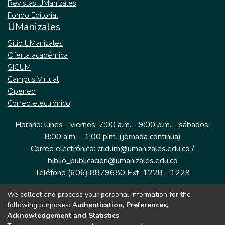
Revistas UManizales
Fondo Editorial
UManizales
Sitio UManizales
Oferta académica
SIGUM
Campus Virtual
Opened
Correo electrónico
Horario: lunes - viernes: 7:00 a.m. - 9:00 p.m. - sábados:
8:00 a.m. - 1:00 p.m. (jornada continua)
Correo electrónico: cridum@umanizales.edu.co /
biblio_publicacion@umanizales.edu.co
Teléfono (606) 8879680 Ext: 1228 - 1229
We collect and process your personal information for the
Dirección: Cra 9 a # 19-03 Edificio histórico, piso 1
following purposes:
Authentication, Preferences,
Manizales, Caldas
Acknowledgement and Statistics
.
Colombia.