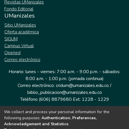
Revistas UManizales
Fondo Editorial
UManizales
Sitio UManizales
Oferta académica
SIGUM
Campus Virtual
Opened
Correo electrónico
Horario: lunes - viernes: 7:00 a.m. - 9:00 p.m. - sábados:
8:00 a.m. - 1:00 p.m. (jornada continua)
Correo electrónico: cridum@umanizales.edu.co /
biblio_publicacion@umanizales.edu.co
Teléfono (606) 8879680 Ext: 1228 - 1229
We collect and process your personal information for the
Dirección: Cra 9 a # 19-03 Edificio histórico, piso 1
following purposes:
Authentication, Preferences,
Manizales, Caldas
Acknowledgement and Statistics
.
Colombia.