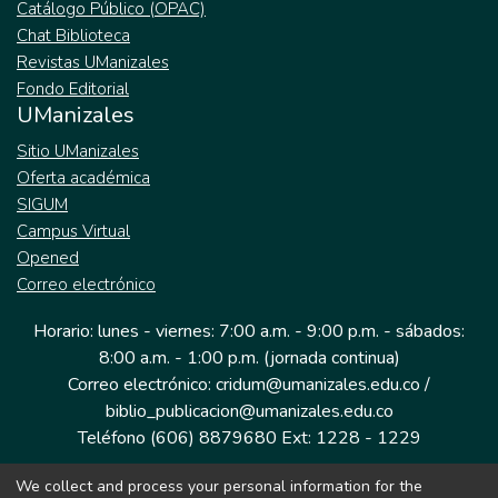
Catálogo Público (OPAC)
Chat Biblioteca
Revistas UManizales
Fondo Editorial
UManizales
Sitio UManizales
Oferta académica
SIGUM
Campus Virtual
Opened
Correo electrónico
Horario: lunes - viernes: 7:00 a.m. - 9:00 p.m. - sábados:
8:00 a.m. - 1:00 p.m. (jornada continua)
Correo electrónico: cridum@umanizales.edu.co /
biblio_publicacion@umanizales.edu.co
Teléfono (606) 8879680 Ext: 1228 - 1229
We collect and process your personal information for the
Dirección: Cra 9 a # 19-03 Edificio histórico, piso 1