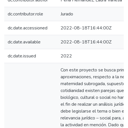
dc.contributor.author
Peña Hernandez, Laura Vanesa
dc.contributor.role
Jurado
dc.date.accessioned
2022-08-18T16:44:00Z
dc.date.available
2022-08-18T16:44:00Z
dc.date.issued
2022
Con este proyecto se busca princi
aproximaciones, respecto a la nec
maternidad subrogada, supuesto fá
cotidianidad existen parejas que 
biológico, cultural o social no han 
el fin de realizar un análisis jurídi
debe legislarse el tema o bien en
relevancia jurídico – social para, a
la actividad en mención. Dado que