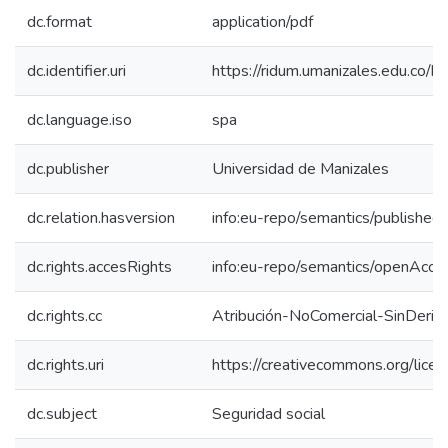
dc.format
application/pdf
dc.identifier.uri
https://ridum.umanizales.edu.co
dc.language.iso
spa
dc.publisher
Universidad de Manizales
dc.relation.hasversion
info:eu-repo/semantics/published
dc.rights.accesRights
info:eu-repo/semantics/openAcce
dc.rights.cc
Atribución-NoComercial-SinDeriv
dc.rights.uri
https://creativecommons.org/lice
dc.subject
Seguridad social