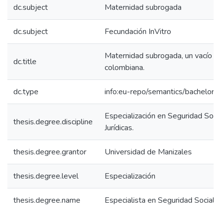
dc.subject
Maternidad subrogada
dc.subject
Fecundación InVitro
Maternidad subrogada, un vacío jurí
dc.title
colombiana.
dc.type
info:eu-repo/semantics/bachelorT
Especialización en Seguridad Socia
thesis.degree.discipline
Jurídicas.
thesis.degree.grantor
Universidad de Manizales
thesis.degree.level
Especialización
thesis.degree.name
Especialista en Seguridad Social