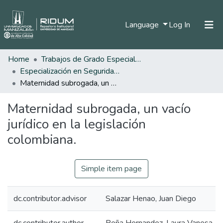
(current)
Language
Log In
Home
Trabajos de Grado Especializaciones
Home
Especialización en Seguridad Social
Communities & Collections
Maternidad subrogada, un vacío jurídico en la legislación colombiana.
All of DSpace
Maternidad subrogada, un vacío
Statistics
jurídico en la legislación
colombiana.
Simple item page
dc.contributor.advisor
Salazar Henao, Juan Diego