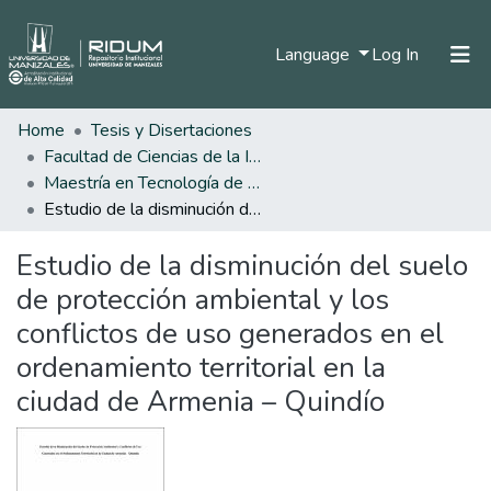
(current)
Language
Log In
Home
Tesis y Disertaciones
Home
Facultad de Ciencias de la Ingeniería
Communities & Collections
Maestría en Tecnología de la Información Geográfica
Estudio de la disminución del suelo de protección ambiental y los conflictos de uso generados en el ordenamiento territorial en la ciudad de Armenia – Quindío
All of DSpace
Estudio de la disminución del suelo
Statistics
de protección ambiental y los
conflictos de uso generados en el
ordenamiento territorial en la
ciudad de Armenia – Quindío