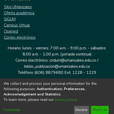
Sitio UManizales
Oferta académica
SIGUM
Campus Virtual
Opened
Correo electrónico
Horario: lunes - viernes: 7:00 a.m. - 9:00 p.m. - sábados:
8:00 a.m. - 1:00 p.m. (jornada continua)
Correo electrónico: cridum@umanizales.edu.co /
biblio_publicacion@umanizales.edu.co
Teléfono (606) 8879680 Ext: 1228 - 1229
We collect and process your personal information for the
Dirección: Cra 9 a # 19-03 Edificio histórico, piso 1
following purposes:
Authentication, Preferences,
Manizales, Caldas
Acknowledgement and Statistics
.
Colombia.
To learn more, please read our
privacy policy
.
Customize
Decline
That's ok
Tecnología DSpace implementada por