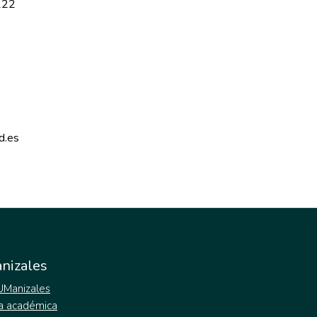
222
d.es 
nizales
 UManizales
a académica