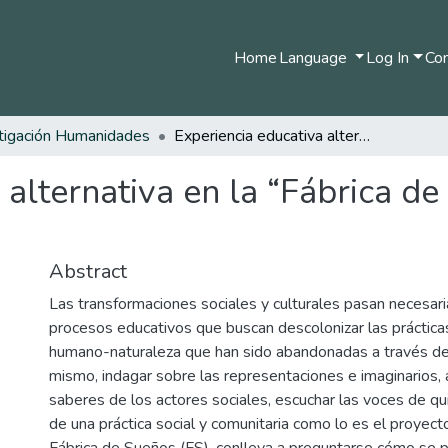
Home
Language
Log In
Com
tigación Humanidades
Experiencia educativa alternativa en la “Fábrica de sueños”, Manizales, Colombia.
 alternativa en la “Fábrica de
Abstract
Las transformaciones sociales y culturales pasan necesar
procesos educativos que buscan descolonizar las prácticas
humano-naturaleza que han sido abandonadas a través de
mismo, indagar sobre las representaciones e imaginarios, 
saberes de los actores sociales, escuchar las voces de q
de una práctica social y comunitaria como lo es el proyect
Fábrica de Sueños (FS), conlleva a preguntarse cómo se 