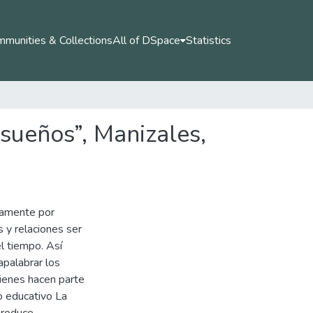
munities & Collections
All of DSpace
Statistics
 sueños”, Manizales,
iamente por
 y relaciones ser
l tiempo. Así
apalabrar los
uienes hacen parte
o educativo La
produce