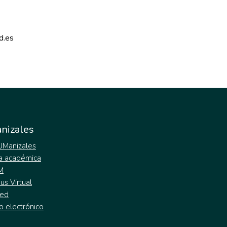
d.es 
nizales
 UManizales
a académica
M
s Virtual
ed
o electrónico