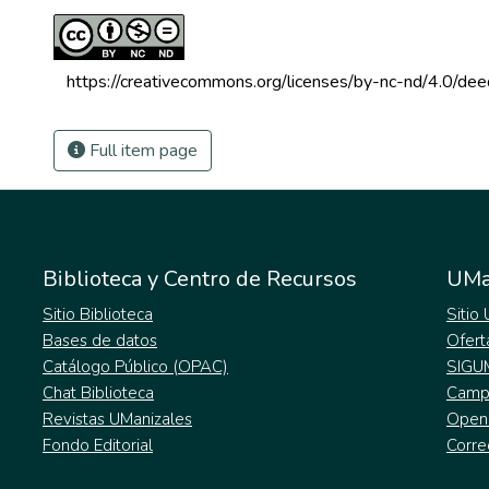
 https://creativecommons.org/licenses/by-nc-nd/4.0/dee
Full item page
Biblioteca y Centro de Recursos
UMa
Sitio Biblioteca
Sitio
Bases de datos
Ofert
Catálogo Público (OPAC)
SIGU
Chat Biblioteca
Campu
Revistas UManizales
Open
Fondo Editorial
Corre