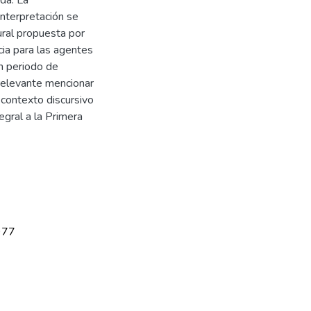
interpretación se
tural propuesta por
cia para las agentes
n periodo de
 relevante mencionar
contexto discursivo
egral a la Primera
977