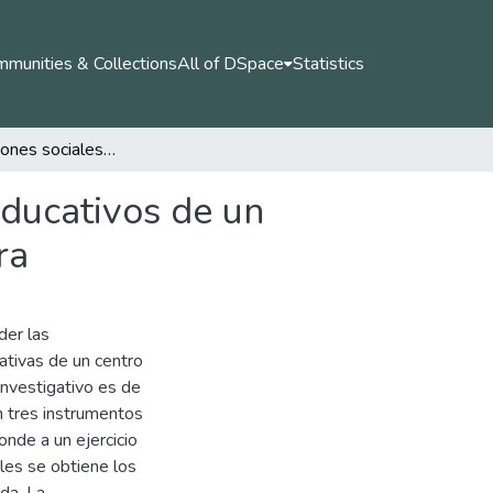
munities & Collections
All of DSpace
Statistics
Representaciones sociales de infancia en agentes educativos de un centro de desarrollo infantil del municipio de Pereira
educativos de un
ra
der las
ativas de un centro
 investigativo es de
on tres instrumentos
onde a un ejercicio
ales se obtiene los
da. La