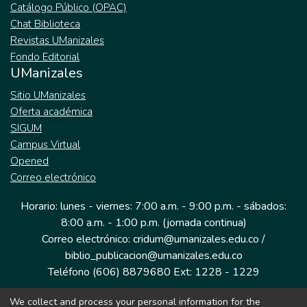
Catálogo Público (OPAC)
Chat Biblioteca
Revistas UManizales
Fondo Editorial
UManizales
Sitio UManizales
Oferta académica
SIGUM
Campus Virtual
Opened
Correo electrónico
Horario: lunes - viernes: 7:00 a.m. - 9:00 p.m. - sábados:
8:00 a.m. - 1:00 p.m. (jornada continua)
Correo electrónico: cridum@umanizales.edu.co /
biblio_publicacion@umanizales.edu.co
Teléfono (606) 8879680 Ext: 1228 - 1229
We collect and process your personal information for the
Dirección: Cra 9 a # 19-03 Edificio histórico, piso 1