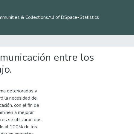
munities & Collections
All of DSpace
Statistics
omunicación entre los
jo.
erna deteriorados y
ó la necesidad de
ación, con el fin de
aminen a mejorar
res se utilizaron dos
gido al 100% de los
ondar en aspectos