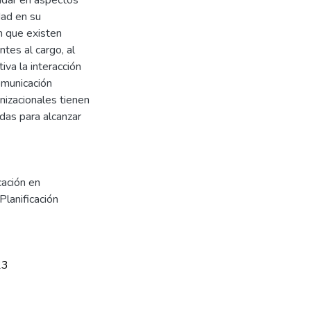
dad en su
n que existen
tes al cargo, al
va la interacción
omunicación
nizacionales tienen
das para alcanzar
ación en
Planificación
23