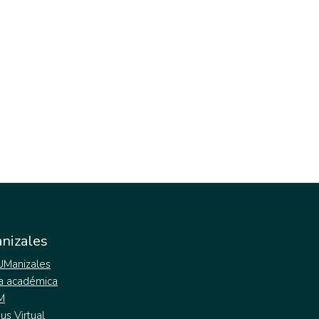
nizales
 UManizales
a académica
M
s Virtual