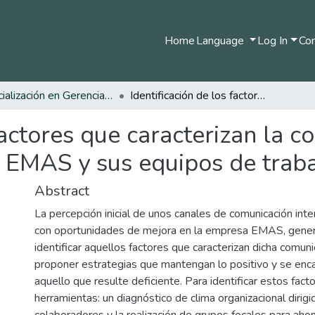
Home
Language
Log In
Com
Especialización en Gerencia del Talento Humano
Identificación de los factores que caracterizan la comunicación entre los líderes de la empresa EMAS y sus equipos de trabajo.
factores que caracterizan la c
 EMAS y sus equipos de traba
Abstract
La percepción inicial de unos canales de comunicación int
con oportunidades de mejora en la empresa EMAS, gener
identificar aquellos factores que caracterizan dicha comunic
proponer estrategias que mantengan lo positivo y se enc
aquello que resulte deficiente. Para identificar estos facto
herramientas: un diagnóstico de clima organizacional diri
colaboradores y la realización de grupos focales para ah