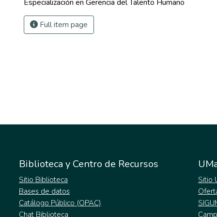
Especialización en Gerencia del Talento Humano
Full item page
Biblioteca y Centro de Recursos
UMa
Sitio Biblioteca
Sitio
Bases de datos
Ofert
Catálogo Público (OPAC)
SIGU
Chat Biblioteca
Campu