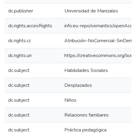
dc.publisher
Universidad de Manizales
dc.rights.accesRights
info:eu-repo/semantics/openAcce
dc.rights.cc
Atribución-NoComercial-SinDeriv
dc.rights.uri
https://creativecommons.org/lice
dc.subject
Habilidades Sociales
dc.subject
Desplazados
dc.subject
Niños
dc.subject
Relaciones familiares
dc.subject
Práctica pedagógica