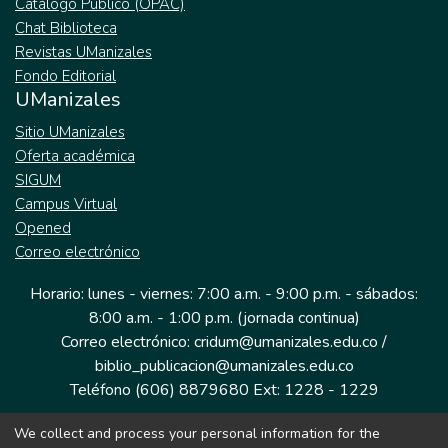
Catálogo Público (OPAC)
Chat Biblioteca
Revistas UManizales
Fondo Editorial
UManizales
Sitio UManizales
Oferta académica
SIGUM
Campus Virtual
Opened
Correo electrónico
Horario: lunes - viernes: 7:00 a.m. - 9:00 p.m. - sábados:
8:00 a.m. - 1:00 p.m. (jornada continua)
Correo electrónico: cridum@umanizales.edu.co /
biblio_publicacion@umanizales.edu.co
Teléfono (606) 8879680 Ext: 1228 - 1229
We collect and process your personal information for the
Dirección: Cra 9 a # 19-03 Edificio histórico, piso 1