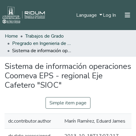
(current)
Language
Log In
Home
Trabajos de Grado
Home
Pregrado en Ingenieria de Sistemas y Telecomunicaciones
Communities & Collections
Sistema de información operaciones Coomeva EPS - regional Eje Cafetero "SIOC"
All of DSpace
Sistema de información operaciones
Statistics
Coomeva EPS - regional Eje
Cafetero "SIOC"
Simple item page
dc.contributor.author
Marín Ramírez, Eduard James