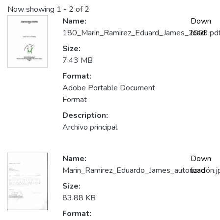
Now showing
1 - 2 of 2
Name:
Down
180_Marin_Ramirez_Eduard_James_2009.pd
load
Size:
7.43 MB
Format:
Adobe Portable Document
Format
Description:
Archivo principal
Name:
Down
Marin_Ramirez_Eduardo_James_autorización.j
load
Size:
83.88 KB
Format: