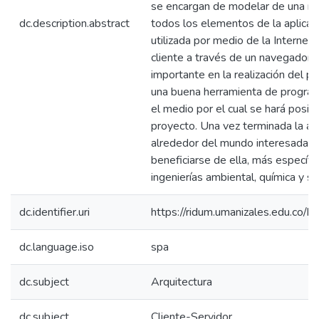
se encargan de modelar de una ma
dc.description.abstract
todos los elementos de la aplicaci
utilizada por medio de la Internet
cliente a través de un navegador 
importante en la realización del p
una buena herramienta de program
el medio por el cual se hará posibl
proyecto. Una vez terminada la ap
alrededor del mundo interesadas 
beneficiarse de ella, más específ
ingenierías ambiental, química y san
dc.identifier.uri
https://ridum.umanizales.edu.co
dc.language.iso
spa
dc.subject
Arquitectura
dc.subject
Cliente-Servidor