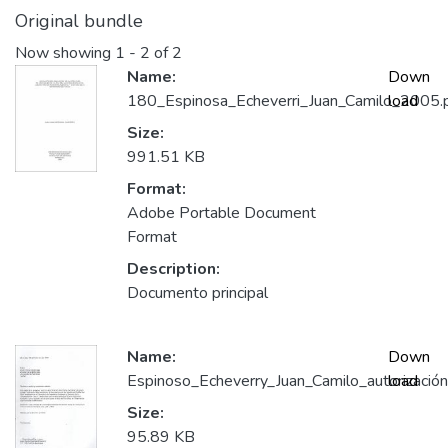
Original bundle
Now showing
1 - 2 of 2
Name:
Down
180_Espinosa_Echeverri_Juan_Camilo_2005.
load
Size:
991.51 KB
Format:
Adobe Portable Document
Format
Description:
Documento principal
Name:
Down
Espinoso_Echeverry_Juan_Camilo_autorización
load
Size:
95.89 KB