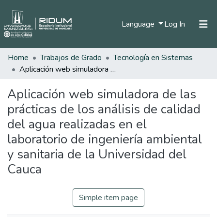
(current)
Language
Log In
Home
Trabajos de Grado
Tecnología en Sistemas
Home
Aplicación web simuladora de las prácticas de los análisis de calidad del agua realizadas en el laboratorio de ingeniería ambiental y sanitaria de la Universidad del Cauca
Communities & Collections
Aplicación web simuladora de las
All of DSpace
prácticas de los análisis de calidad
Statistics
del agua realizadas en el
laboratorio de ingeniería ambiental
y sanitaria de la Universidad del
Cauca
Simple item page