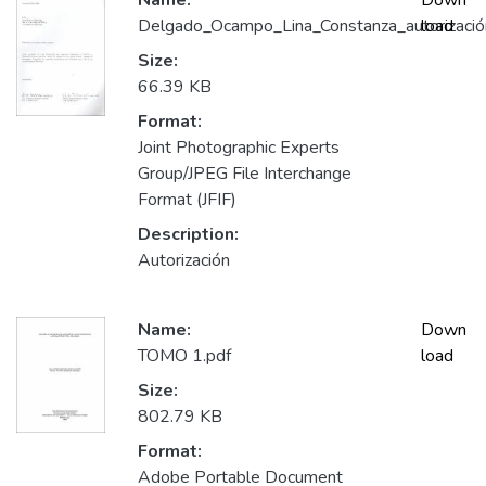
Name:
Down
Delgado_Ocampo_Lina_Constanza_autorizació
load
Size:
66.39 KB
Format:
Joint Photographic Experts
Group/JPEG File Interchange
Format (JFIF)
Description:
Autorización
Name:
Down
TOMO 1.pdf
load
Size:
802.79 KB
Format:
Adobe Portable Document