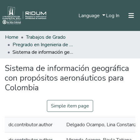
(current)
Language
Log In
Home
Trabajos de Grado
Home
Pregrado en Ingenieria de Sistemas y Telecomunicaciones
Communities & Collections
Sistema de información geográfica con propósitos aeronáuticos para Colombia
All of DSpace
Sistema de información geográfica
Statistics
con propósitos aeronáuticos para
Colombia
Simple item page
dc.contributor.author
Delgado Ocampo, Lina Constanza