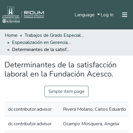
(current)
Language
Log In
Home
Trabajos de Grado Especializaciones
Home
Especialización en Gerencia del Talento Humano
Communities & Collections
Determinantes de la satisfacción laboral en la Fundación Acesco.
All of DSpace
Determinantes de la satisfacción
Statistics
laboral en la Fundación Acesco.
Simple item page
dc.contributor.advisor
Rivera Molano, Carlos Eduardo
dc.contributor.advisor
Ocampo Mosquera, Angela