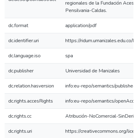
regionales de la Fundación Acesc
Pensilvania-Caldas.
dc.format
application/pdf
dc.identifier.uri
https://ridum.umanizales.edu.co
dc.language.iso
spa
dc.publisher
Universidad de Manizales
dc.relation.hasversion
info:eu-repo/semantics/published
dc.rights.accesRights
info:eu-repo/semantics/openAcce
dc.rights.cc
Atribución-NoComercial-SinDeriv
dc.rights.uri
https://creativecommons.org/lice