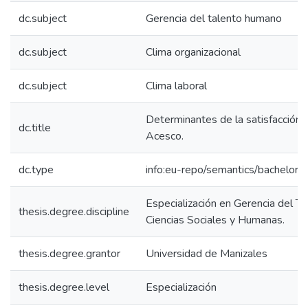
dc.subject
Gerencia del talento humano
dc.subject
Clima organizacional
dc.subject
Clima laboral
Determinantes de la satisfacción l
dc.title
Acesco.
dc.type
info:eu-repo/semantics/bachelorT
Especialización en Gerencia del T
thesis.degree.discipline
Ciencias Sociales y Humanas.
thesis.degree.grantor
Universidad de Manizales
thesis.degree.level
Especialización