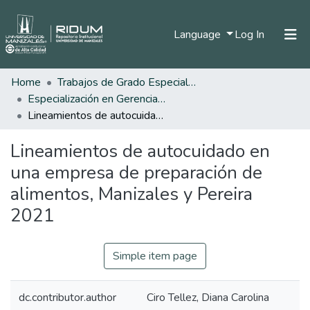
(current)
Language
Log In
Home
Trabajos de Grado Especializaciones
Home
Especialización en Gerencia de la Seguridad y Salud en el Trabajo.
Communities & Collections
Lineamientos de autocuidado en una empresa de preparación de alimentos, Manizales y Pereira 2021
All of DSpace
Lineamientos de autocuidado en
Statistics
una empresa de preparación de
alimentos, Manizales y Pereira
2021
Simple item page
dc.contributor.author
Ciro Tellez, Diana Carolina