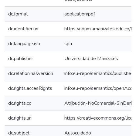
dc.format
application/pdf
dc.identifier.uri
https://ridum.umanizales.edu.co
dc.language.iso
spa
dc.publisher
Universidad de Manizales
dc.relation.hasversion
info:eu-repo/semantics/published
dc.rights.accesRights
info:eu-repo/semantics/openAcce
dc.rights.cc
Atribución-NoComercial-SinDeriv
dc.rights.uri
https://creativecommons.org/lice
dc.subject
Autocuidado