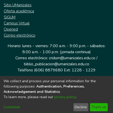
Sitio UManizales
Oferta académica
SIGUM
Campus Virtual
Opened
Correo electrónico
Horario: lunes - viernes: 7:00 a.m. - 9:00 p.m. - sábados:
8:00 a.m. - 1:00 p.m. (jornada continua)
Correo electrónico: cridum@umanizales.edu.co /
biblio_publicacion@umanizales.edu.co
Teléfono (606) 8879680 Ext: 1228 - 1229
We collect and process your personal information for the
Dirección: Cra 9 a # 19-03 Edificio histórico, piso 1
following purposes:
Authentication, Preferences,
Manizales, Caldas
Acknowledgement and Statistics
.
Colombia.
To learn more, please read our
privacy policy
.
Customize
Decline
That's ok
Tecnología DSpace implementada por