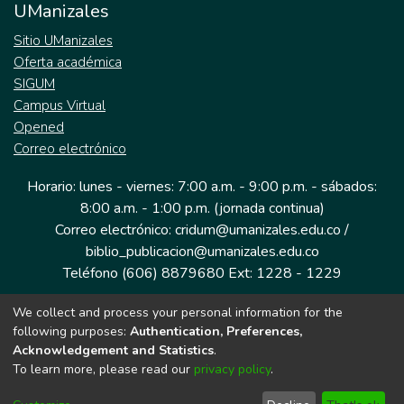
UManizales
Sitio UManizales
Oferta académica
SIGUM
Campus Virtual
Opened
Correo electrónico
Horario: lunes - viernes: 7:00 a.m. - 9:00 p.m. - sábados:
8:00 a.m. - 1:00 p.m. (jornada continua)
Correo electrónico: cridum@umanizales.edu.co /
biblio_publicacion@umanizales.edu.co
Teléfono (606) 8879680 Ext: 1228 - 1229
We collect and process your personal information for the
Dirección: Cra 9 a # 19-03 Edificio histórico, piso 1
following purposes:
Authentication, Preferences,
Manizales, Caldas
Acknowledgement and Statistics
.
Colombia.
To learn more, please read our
privacy policy
.