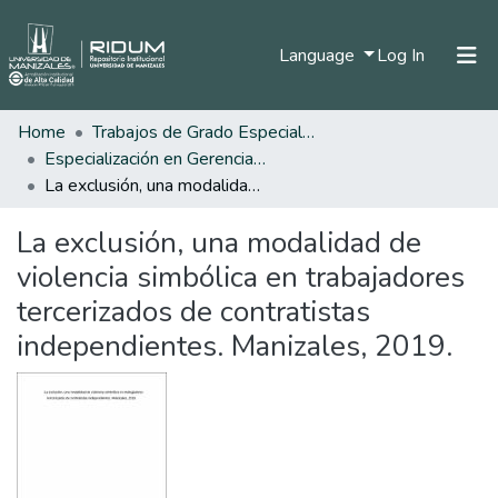
(current)
Language
Log In
Home
Trabajos de Grado Especializaciones
Home
Especialización en Gerencia de la Seguridad y Salud en el Trabajo.
Communities & Collections
La exclusión, una modalidad de violencia simbólica en trabajadores tercerizados de contratistas independientes. Manizales, 2019.
All of DSpace
La exclusión, una modalidad de
Statistics
violencia simbólica en trabajadores
tercerizados de contratistas
independientes. Manizales, 2019.