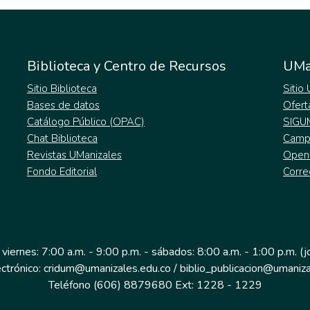
Biblioteca y Centro de Recursos
UMa
Sitio Biblioteca
Sitio
Bases de datos
Ofert
Catálogo Público (OPAC)
SIGU
Chat Biblioteca
Campu
Revistas UManizales
Open
Fondo Editorial
Corre
 viernes: 7:00 a.m. - 9:00 p.m. - sábados: 8:00 a.m. - 1:00 p.m. (
ectrónico: cridum@umanizales.edu.co / biblio_publicacion@umaniza
Teléfono (606) 8879680 Ext: 1228 - 1229