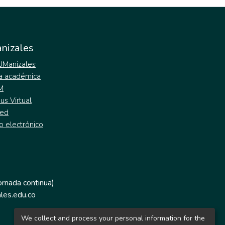
nizales
 UManizales
a académica
M
s Virtual
ed
o electrónico
jornada continua)
les.edu.co
We collect and process your personal information for the