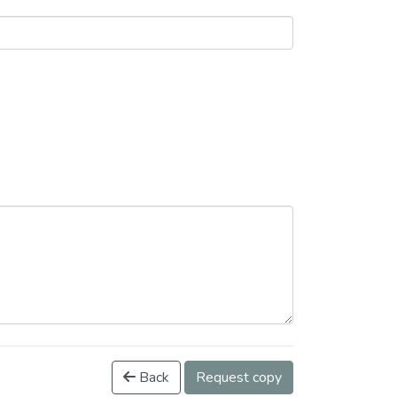
Back
Request copy