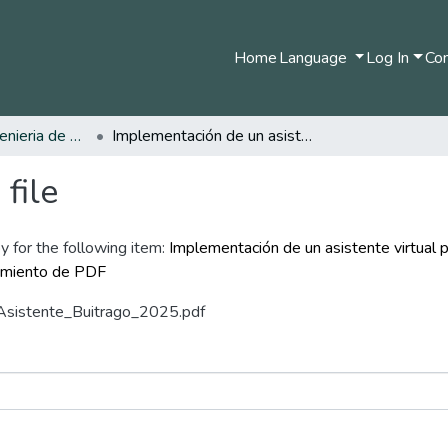
Home
Language
Log In
Com
Pregrado en Ingenieria de Sistemas y Telecomunicaciones
Implementación de un asistente virtual para la evaluación docente en la Universidad de Manizales basado en Microsoft Azure y procesamiento de PDF
file
y for the following item:
Implementación de un asistente virtual p
samiento de PDF
_Asistente_Buitrago_2025.pdf