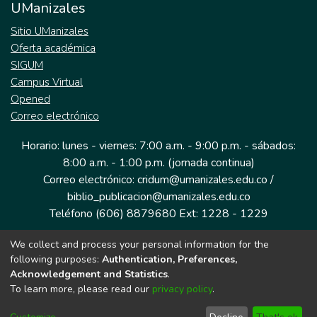
UManizales
Sitio UManizales
Oferta académica
SIGUM
Campus Virtual
Opened
Correo electrónico
Horario: lunes - viernes: 7:00 a.m. - 9:00 p.m. - sábados:
8:00 a.m. - 1:00 p.m. (jornada continua)
Correo electrónico: cridum@umanizales.edu.co /
biblio_publicacion@umanizales.edu.co
Teléfono (606) 8879680 Ext: 1228 - 1229
We collect and process your personal information for the
Dirección: Cra 9 a # 19-03 Edificio histórico, piso 1
following purposes:
Authentication, Preferences,
Manizales, Caldas
Acknowledgement and Statistics
.
Colombia.
To learn more, please read our
privacy policy
.