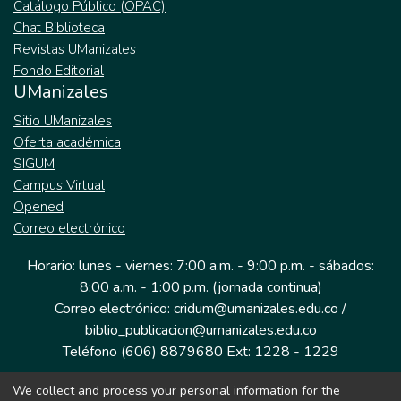
Catálogo Público (OPAC)
Chat Biblioteca
Revistas UManizales
Fondo Editorial
UManizales
Sitio UManizales
Oferta académica
SIGUM
Campus Virtual
Opened
Correo electrónico
Horario: lunes - viernes: 7:00 a.m. - 9:00 p.m. - sábados:
8:00 a.m. - 1:00 p.m. (jornada continua)
Correo electrónico: cridum@umanizales.edu.co /
biblio_publicacion@umanizales.edu.co
Teléfono (606) 8879680 Ext: 1228 - 1229
We collect and process your personal information for the
Dirección: Cra 9 a # 19-03 Edificio histórico, piso 1