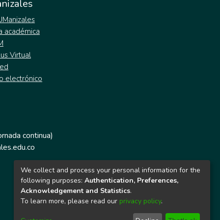
nizales
 UManizales
a académica
M
s Virtual
ed
o electrónico
jornada continua)
les.edu.co
We collect and process your personal information for the
following purposes:
Authentication, Preferences,
Acknowledgement and Statistics
.
To learn more, please read our
privacy policy
.