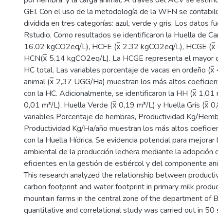
GEI. Con el uso de la metodología de la WFN se contabiliz
dividida en tres categorías: azul, verde y gris. Los datos 
Rstudio. Como resultados se identificaron la Huella de Car
16.02 kgCO2eq/L), HCFE (x̅ 2.32 kgCO2eq/L), HCGE (x̅
HCN(x̅ 5.14 kgCO2eq/L). La HCGE representa el mayor co
HC total. Las variables porcentaje de vacas en ordeño (x̅
animal (x̅ 2,37 UGG/Ha) muestran los más altos coeficient
con la HC. Adicionalmente, se identificaron la HH (x̅ 1,01 
0,01 m³/L), Huella Verde (x̅ 0,19 m³/L) y Huella Gris (x̅ 
variables Porcentaje de hembras, Productividad Kg/Hemb
Productividad Kg/Ha/año muestran los más altos coeficien
con la Huella Hídrica. Se evidencia potencial para mejorar 
ambiental de la producción lechera mediante la adopción d
eficientes en la gestión de estiércol y del componente an
This research analyzed the relationship between producti
carbon footprint and water footprint in primary milk produc
mountain farms in the central zone of the department of 
quantitative and correlational study was carried out in 50