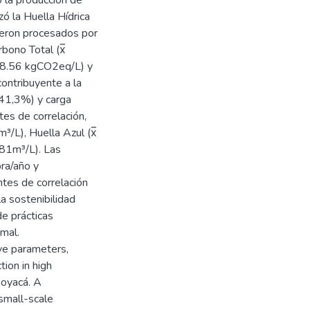
ó la Huella Hídrica
fueron procesados por
bono Total (x̅
 8.56 kgCO2eq/L) y
ntribuyente a la
 41,3%) y carga
es de correlación,
m³/L), Huella Azul (x̅
0,81m³/L). Las
ra/año y
tes de correlación
la sostenibilidad
e prácticas
imal.
ve parameters,
tion in high
Boyacá. A
 small-scale