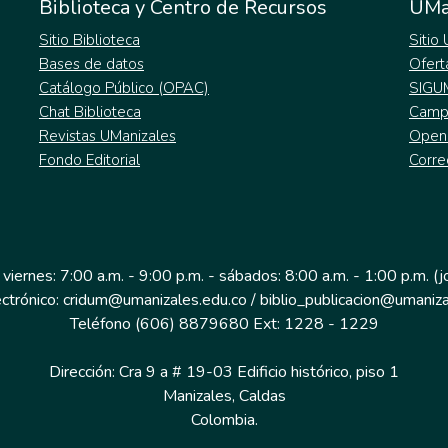
Biblioteca y Centro de Recursos
UMa
Sitio Biblioteca
Sitio
Bases de datos
Ofert
Catálogo Público (OPAC)
SIGU
Chat Biblioteca
Campu
Revistas UManizales
Open
Fondo Editorial
Corre
 viernes: 7:00 a.m. - 9:00 p.m. - sábados: 8:00 a.m. - 1:00 p.m. (
ectrónico: cridum@umanizales.edu.co / biblio_publicacion@umaniza
Teléfono (606) 8879680 Ext: 1228 - 1229
Dirección: Cra 9 a # 19-03 Edificio histórico, piso 1
Manizales, Caldas
Colombia.