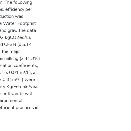
n. The following
, efficiency per
oduction was
e Water Footprint
 and gray. The data
.02 kgCO2eq/L),
d CFSN (x 5.14
 the major
in milking (x 41.3%)
ation coefficients,
f (x 0.01 m³/L), a
 (x 0.81m³/L) were
vity Kg/Female/year
coefficients with
vironmental
fficient practices in