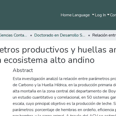
Home
Language
Log In
Com
Facultad de Ciencias Contables Económicas y Administrativas
Doctorado en Desarrollo Sostenible
etros productivos y huellas a
n ecosistema alto andino
Abstract
Esta investigación analizó la relación entre parámetros pro
de Carbono y la Huella Hídrica, en la producción primaria d
alta montaña en la zona central del departamento de Boya
un estudio cuantitativo y correlacional, en 50 sistemas 
escala, cuyo principal objetivo es la producción de leche. S
parámetros: porcentaje de hembras en ordeño, eficiencia p
por hembra, y la carga animal. A través del ACV se estimó