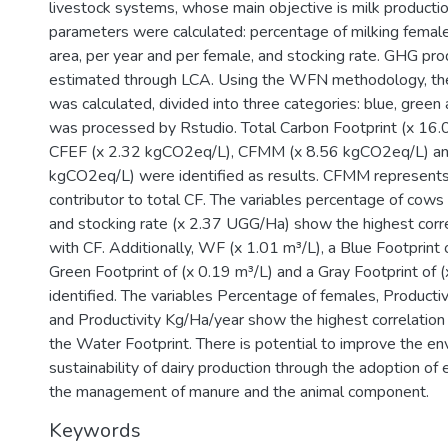
livestock systems, whose main objective is milk productio
parameters were calculated: percentage of milking females
area, per year and per female, and stocking rate. GHG pr
estimated through LCA. Using the WFN methodology, th
was calculated, divided into three categories: blue, green
was processed by Rstudio. Total Carbon Footprint (x 16
CFEF (x 2.32 kgCO2eq/L), CFMM (x 8.56 kgCO2eq/L) an
kgCO2eq/L) were identified as results. CFMM represents
contributor to total CF. The variables percentage of cows 
and stocking rate (x 2.37 UGG/Ha) show the highest correl
with CF. Additionally, WF (x 1.01 m³/L), a Blue Footprint o
Green Footprint of (x 0.19 m³/L) and a Gray Footprint of
identified. The variables Percentage of females, Producti
and Productivity Kg/Ha/year show the highest correlation 
the Water Footprint. There is potential to improve the en
sustainability of dairy production through the adoption of e
the management of manure and the animal component.
Keywords