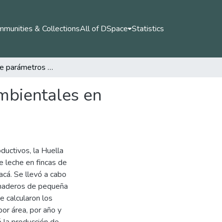
munities & Collections
All of DSpace
Statistics
Relación entre parámetros productivos y huellas ambientales en ganadería de leche en ecosistema alto andino
mbientales en
ductivos, la Huella
e leche en fincas de
cá. Se llevó a cabo
ganaderos de pequeña
e calcularon los
or área, por año y
 la producción de