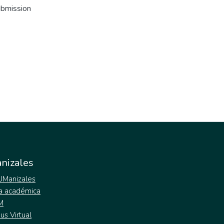
ubmission
nizales
 UManizales
a académica
M
s Virtual