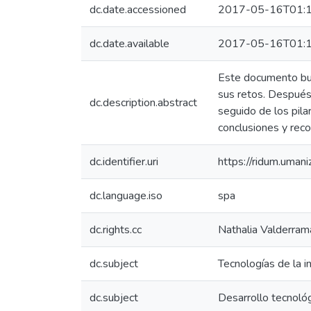
dc.date.accessioned
2017-05-16T01:1
dc.date.available
2017-05-16T01:1
Este documento busc
sus retos. Después d
dc.description.abstract
seguido de los pila
conclusiones y rec
dc.identifier.uri
https://ridum.uma
dc.language.iso
spa
dc.rights.cc
Nathalia Valderra
dc.subject
Tecnologías de la i
dc.subject
Desarrollo tecnoló