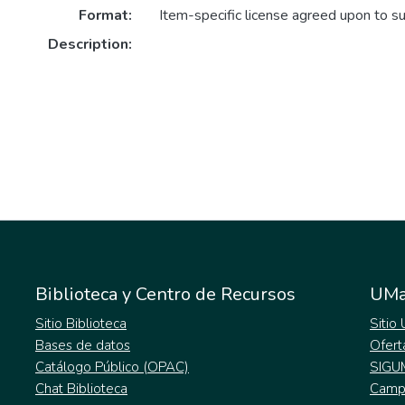
Format:
Item-specific license agreed upon to s
Description:
Biblioteca y Centro de Recursos
UMa
Sitio Biblioteca
Sitio
Bases de datos
Ofert
Catálogo Público (OPAC)
SIGU
Chat Biblioteca
Campu