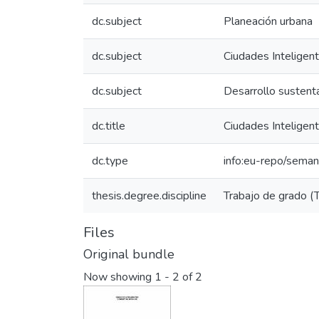
dc.subject
Planeación urbana
dc.subject
Ciudades Inteligen
dc.subject
Desarrollo sustent
dc.title
Ciudades Inteligen
dc.type
info:eu-repo/seman
thesis.degree.discipline
Trabajo de grado (T
Files
Original bundle
Now showing
1 - 2 of 2