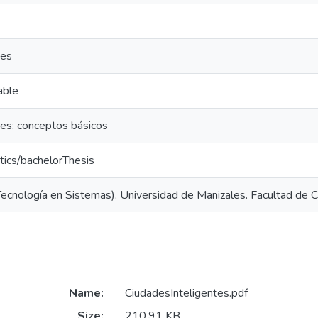
tes
able
tes: conceptos básicos
tics/bachelorThesis
ecnología en Sistemas). Universidad de Manizales. Facultad de C
Name:
CiudadesInteligentes.pdf
Size:
210.91 KB