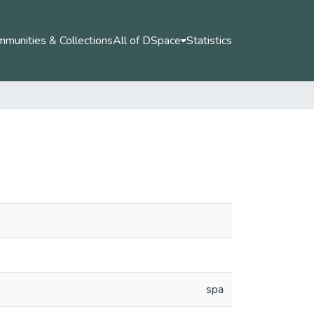
munities & Collections
All of DSpace
Statistics
spa